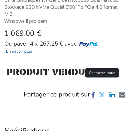
Carte Graphique PNY GeForce RTX 5060 Dual Fan 8Go
Stockage SSD NVMe Crucial E100 1To PCIe 4.0 format
M.2
Windows 11 pro oem
1 069,00
€
Ou payer 4 x
267.25
€ avec
.
En savoir plus
PRODUIT VENDU
Contactez-nous
Partager ce produit sur
Spécifications