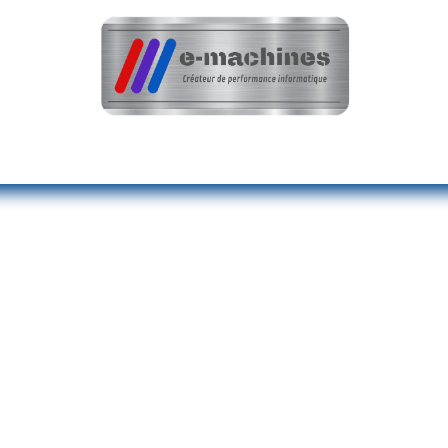
teur
Optimisation & Réparation
Nos réali