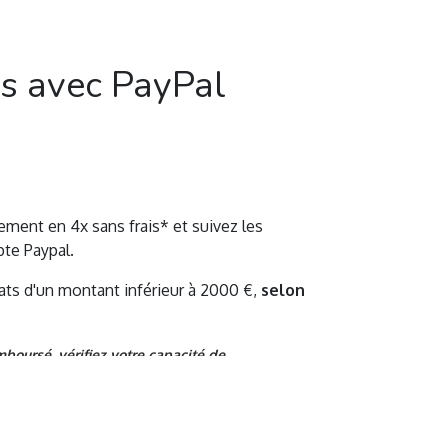
is avec PayPal
ement en 4x sans frais* et s
uivez les
te Paypal.
ats d'un montant inférieur à 2000 €,
selon
boursé, vérifiez votre capacité de
us