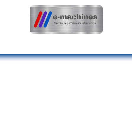
teur
Optimisation & Réparation
Nos réali