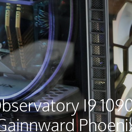
Observatory I9 10
Gainnward Phoeni