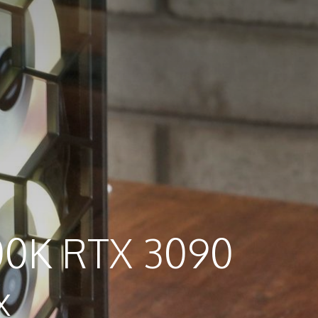
900K RTX 3090
x