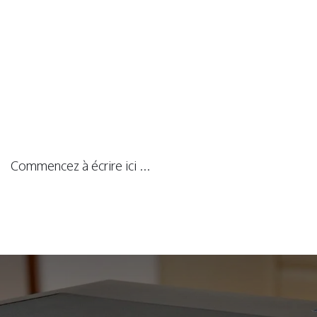
Commencez à écrire ici ...